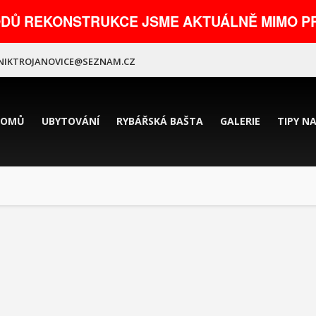
ODŮ REKONSTRUKCE JSME AKTUÁLNĚ MIMO PR
NIKTROJANOVICE@SEZNAM.CZ
DOMŮ
UBYTOVÁNÍ
RYBÁŘSKÁ BAŠTA
GALERIE
TIPY N