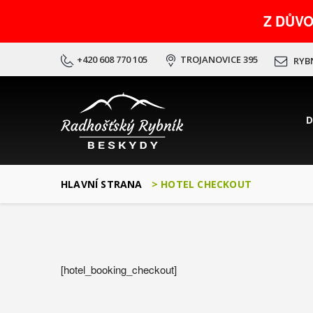
Z DŮV
+420 608 770 105
TROJANOVICE 395
RYB
HLAVNÍ STRANA
>
HOTEL CHECKOUT
[hotel_booking_checkout]